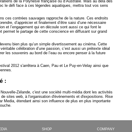
ralliens de la Polynésie française ou d’Australie. Mais au delà des
ec le défi face à ces légendes aquatiques, mettra tout vos sens
ns ces contrées sauvages rapproche de la nature. Ces endroits
endre, d’apprécier et finalement d’être saisi d’une nécessaire
on et l’engagement qui en découle sont aussi ce qui font le
t permet le partage de cette conscience en diffusant sur grand
venu bien plus qu’un simple divertissement au cinéma. Cette
véritable célébration d’une passion, c’est aussi un prétexte idéal
er les souvenirs au bord de l’eau ou encore penser à la future
stival 2012 s'arrêtera à Caen, Pau et Le Puy-en-Velay ainsi que
éennes.
é :
ouvelle-Zélande, c'est une société multi-média dont les activités
 de sites web, à l'organisation d'évènements et d'expositions. Rise
ear Media, étendant ainsi son influence de plus en plus importante
mouche.
EDIA
SHOP
COMPANY