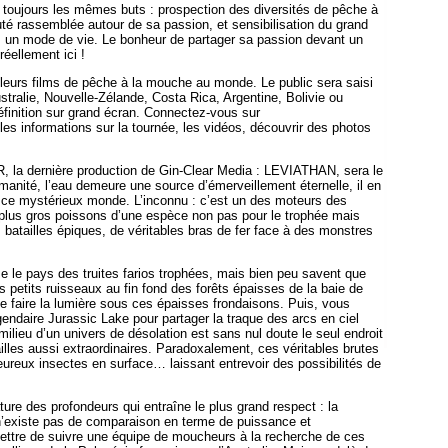
t toujours les mêmes buts : prospection des diversités de pêche à
té rassemblée autour de sa passion, et sensibilisation du grand
: un mode de vie. Le bonheur de partager sa passion devant un
éellement ici !
lleurs films de pêche à la mouche au monde. Le public sera saisi
tralie, Nouvelle-Zélande, Costa Rica, Argentine, Bolivie ou
éfinition sur grand écran. Connectez-vous sur
 les informations sur la tournée, les vidéos, découvrir des photos
la dernière production de Gin-Clear Media : LEVIATHAN, sera le
umanité, l’eau demeure une source d’émerveillement éternelle, il en
 ce mystérieux monde. L’inconnu : c’est un des moteurs des
plus gros poissons d’une espèce non pas pour le trophée mais
batailles épiques, de véritables bras de fer face à des monstres
le pays des truites farios trophées, mais bien peu savent que
 petits ruisseaux au fin fond des forêts épaisses de la baie de
faire la lumière sous ces épaisses frondaisons. Puis, vous
gendaire Jurassic Lake pour partager la traque des arcs en ciel
ilieu d’un univers de désolation est sans nul doute le seul endroit
illes aussi extraordinaires. Paradoxalement, ces véritables brutes
ureux insectes en surface… laissant entrevoir des possibilités de
ture des profondeurs qui entraîne le plus grand respect : la
n’existe pas de comparaison en terme de puissance et
ttre de suivre une équipe de moucheurs à la recherche de ces