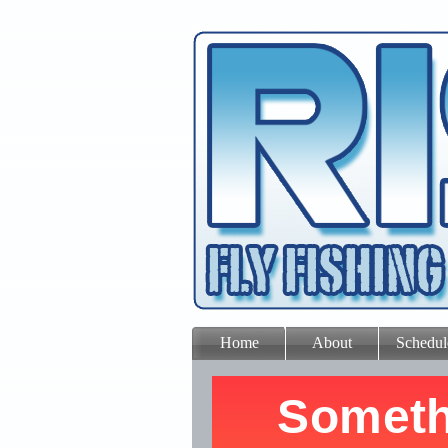
Home
About
Schedul