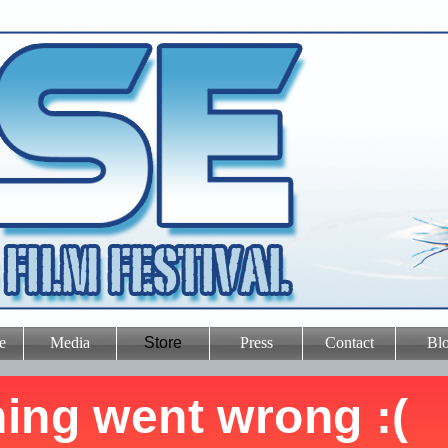
e
Media
Store
Press
Contact
Bl