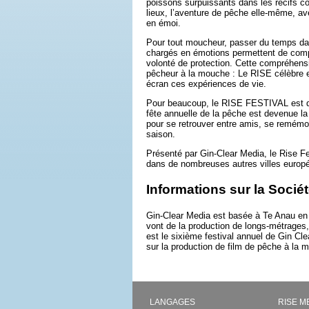
poissons surpuissants dans les récifs co
lieux, l’aventure de pêche elle-même, av
en émoi.
Pour tout moucheur, passer du temps da
chargés en émotions permettent de compr
volonté de protection. Cette compréhensi
pêcheur à la mouche : Le RISE célèbre e
écran ces expériences de vie.
Pour beaucoup, le RISE FESTIVAL est de
fête annuelle de la pêche est devenue la 
pour se retrouver entre amis, se remémor
saison.
Présenté par Gin-Clear Media, le Rise Fe
dans de nombreuses autres villes europ
Informations sur la Sociét
Gin-Clear Media est basée à Te Anau en N
vont de la production de longs-métrages,
est le sixième festival annuel de Gin Cl
sur la production de film de pêche à la 
LANGAGES
RISE M