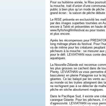
Pour sa huitième année, le Rise poursui
la mouche, trait d’union d’une communau
public à bien plus qu’un mode de pêche 
grand écran : la saison de pêche débute r
Le RISE présente en exclusivité les mei
par des images superbes tournées en Aus
encore à Tahiti et présentées en haute d
www.flyfishingfilmfestival.eu pour toutes
et plus encore.
Après les récompenses pour PREDATOR, 
long métrage phare du festival. Pour l’h
va de même pour les créatures peuplant
pêcheurs à la mouche : se mesurer aux 
pour le défi. LEVIATHAN nous conte des 
aquatiques.
La Nouvelle-Zélande est reconnue comme 
les plus grosses se cachent dans de tous
Plenty. LEVIATHAN va vous permettre de 
basculerez en pleine Patagonie sur le lé
géantes. Ce lac balayé par les vents au m
au monde où les truites atteignent des ta
ne rechignent pas à se délecter de malhe
pêche en sèche absolument magiques.
Dans le Pacifique Sud, il existe une créa
carangue Géante. Pour les pêcheurs, il 
d’agressivité. LEVIATHAN va vous perme